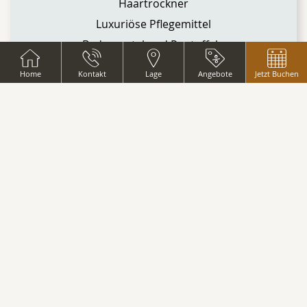
Haartrockner
Luxuriöse Pflegemittel
Bademantel und Pantoffeln
Individuell regulierbare Klimaanlage
Home
Kontakt
Lage
Angebote
Jetzt Buchen
Kaffee-/Teekocher
LCD-Fernseher mit Satellitenfernsehen
Safe
Minibar
Direktwahltelefon
Schreibtisch und Stuhl
Zeitschrifte
Turndown -Service mit einem
Begrüßungsgeschenk ist in diesem Zimmer
inbegriffen.