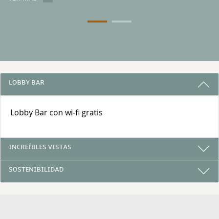
3 RAZONES PARA ALOJARSE CON NOS
LOBBY BAR
Lobby Bar con wi-fi gratis
INCREÍBLES VISTAS
SOSTENIBILIDAD