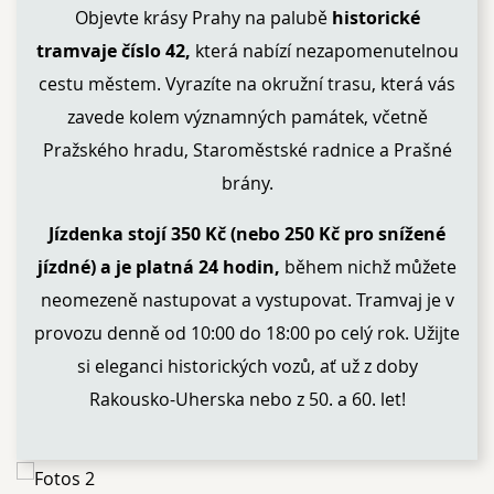
Objevte krásy Prahy na palubě
historické
tramvaje číslo 42
,
která nabízí nezapomenutelnou
cestu městem. Vyrazíte na okružní trasu, která vás
zavede kolem významných památek, včetně
Pražského hradu, Staroměstské radnice a Prašné
brány.
Jízdenka stojí 350 Kč (nebo 250 Kč pro snížené
jízdné) a je platná 24 hodin
,
během nichž můžete
neomezeně nastupovat a vystupovat. Tramvaj je v
provozu denně od 10:00 do 18:00 po celý rok. Užijte
si eleganci historických vozů, ať už z doby
Rakousko-Uherska nebo z 50. a 60. let!