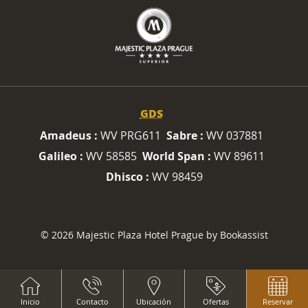
GDS
Amadeus :
WV PRG611
Sabre :
WV 037881
Galileo :
WV 58585
World Span :
WV 89611
Dhisco :
WV 98459
© 2026 Majestic Plaza Hotel Prague by Bookassist
Inicio
Contacto
Ubicación
Ofertas
Reservar