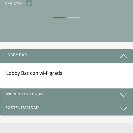
VER MÁS
SALAS DE REUNIONES
3 RAZONES PARA ALOJARSE CON NOS
LOBBY BAR
Lobby Bar con wi-fi gratis
INCREÍBLES VISTAS
SOSTENIBILIDAD