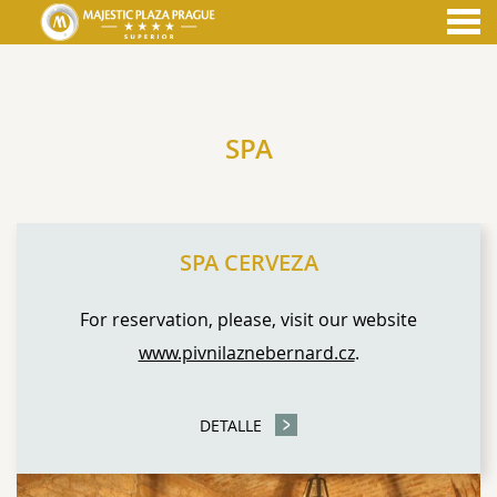
nu
SPA
SPA
CONTENT BLOCKS
SPA CERVEZA
For reservation, please, visit our website
www.pivnilaznebernard.cz
.
DETALLE