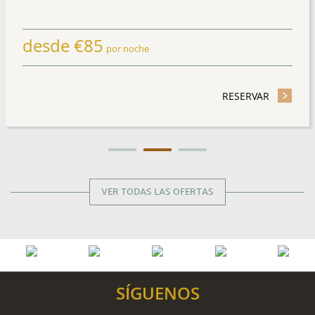
e
€
85
desd
por noche
 Y AHORRE HASTA 15%
RESERVAR
- ADVANCE PURCHASE O
VER TODAS LAS OFERTAS
SÍGUENOS