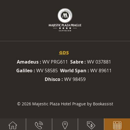
GDS
Amadeus :
WV PRG611
Sabre :
WV 037881
Galileo :
WV 58585
World Span :
WV 89611
Dhisco :
WV 98459
© 2026 Majestic Plaza Hotel Prague by Bookassist