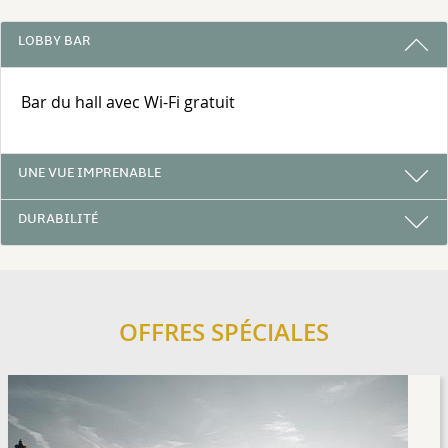
3 RAISONS DE RESTER AVEC NOUS
LOBBY BAR
Bar du hall avec Wi-Fi gratuit
UNE VUE IMPRENABLE
DURABILITÉ
OFFRES SPÉCIALES