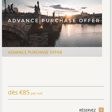
ADVANCE PURCHASE OFFER
dès
€
85
par nuit
TAY OFFER
RÉSERVEZ
- ADVANC