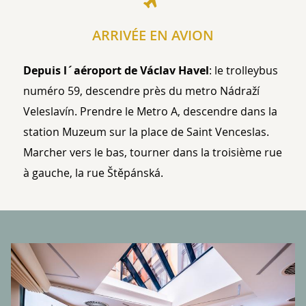
ARRIVÉE EN AVION
Depuis l´aéroport de Václav Havel
: le trolleybus
numéro 59, descendre près du metro Nádraží
Veleslavín. Prendre le Metro A, descendre dans la
station Muzeum sur la place de Saint Venceslas.
Marcher vers le bas, tourner dans la troisième rue
à gauche, la rue Štěpánská.
BANNERS
P