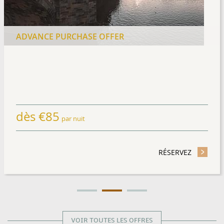
ADVANCE PURCHASE OFFER
dès
€
85
par nuit
TAY OFFER
RÉSERVEZ
- ADVANC
VOIR TOUTES LES OFFRES