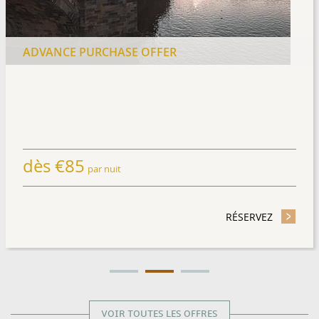
ADVANCE PURCHASE OFFER
dès
€
85
par nuit
TAY OFFER
RÉSERVEZ
- ADVANC
VOIR TOUTES LES OFFRES