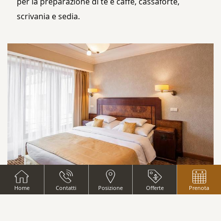
per la preparazione di tè e caffè, cassaforte,
scrivania e sedia.
CAMERE
CAMERA DOPPIA SUPERIOR
Home
Contatti
Posizione
Offerte
Prenota
LEGGI DI PIÙ
da
€75