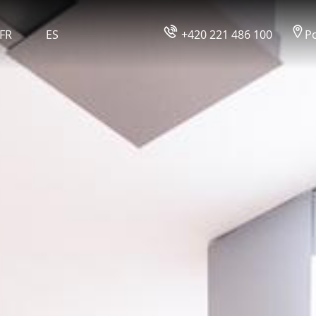
FR
ES
+420 221 486 100
Po