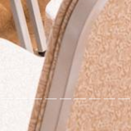
04
05
06
07
08
09
10
11
12