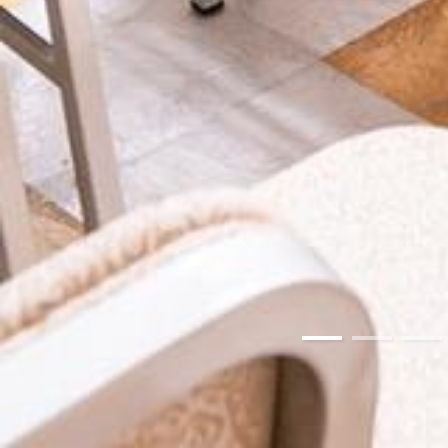
01
02
03