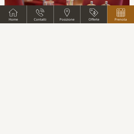
Home
Contatti
Posizione
Offerte
Prenota
FREDERIK KAFKA BAR
Luogo ideale per il caffè del mattino, spuntini