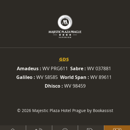
GDS
Amadeus :
WV PRG611
Sabre :
WV 037881
Galileo :
WV 58585
World Span :
WV 89611
Dhisco :
WV 98459
© 2026 Majestic Plaza Hotel Prague by Bookassist