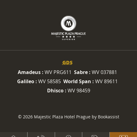
GDS
Amadeus :
WV PRG611
Sabre :
WV 037881
Galileo :
WV 58585
World Span :
WV 89611
Dhisco :
WV 98459
© 2026 Majestic Plaza Hotel Prague by Bookassist