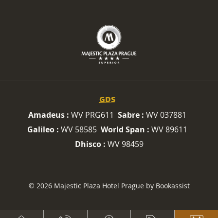
GDS
Amadeus :
WV PRG611
Sabre :
WV 037881
Galileo :
WV 58585
World Span :
WV 89611
Dhisco :
WV 98459
© 2026 Majestic Plaza Hotel Prague by Bookassist