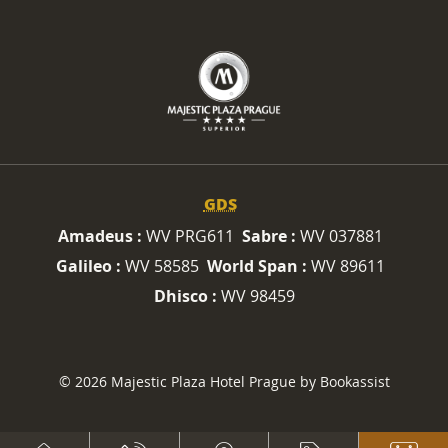
GDS
Amadeus :
WV PRG611
Sabre :
WV 037881
Galileo :
WV 58585
World Span :
WV 89611
Dhisco :
WV 98459
© 2026 Majestic Plaza Hotel Prague by Bookassist