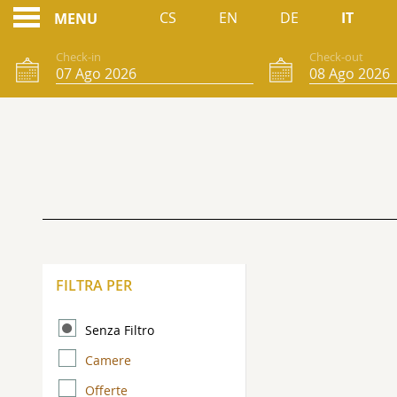
CS
EN
DE
IT
MENU
Check-in
Check-out
PRENOTAZIONI ONLI
FILTRA PER
Senza Filtro
Camere
Offerte